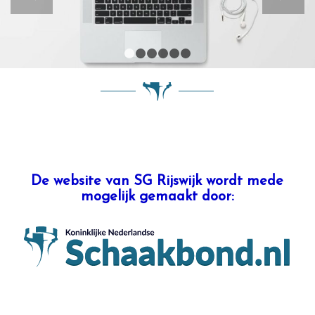
1
2
3
4
5
6
De website van SG Rijswijk wordt mede
mogelijk gemaakt door: