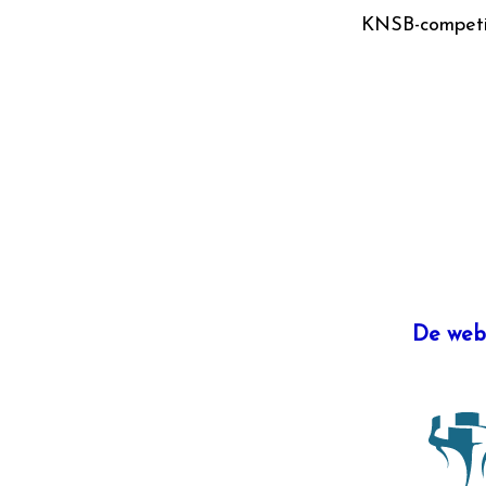
KNSB-competi
De web