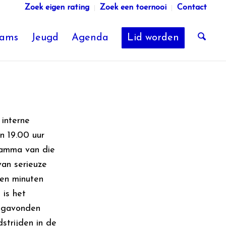
Zoek eigen rating
Zoek een toernooi
Contact
eams
Jeugd
Agenda
Lid worden
interne
n 19.00 uur
gramma van die
van serieuze
ien minuten
 is het
dagavonden
strijden in de