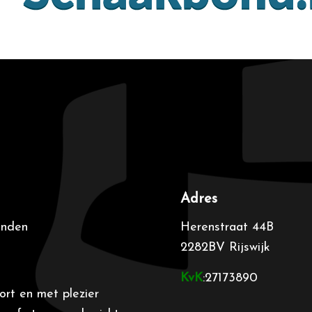
Adres
anden
Herenstraat 44B
2282BV Rijswijk
KvK
:27173890
ort en met plezier