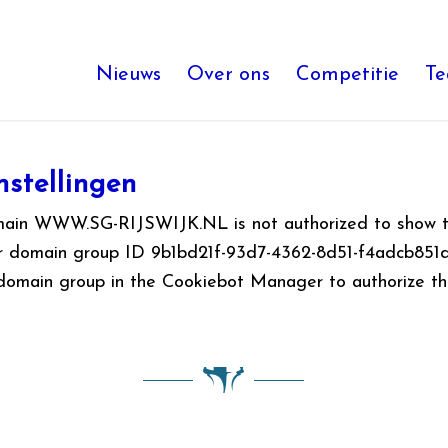
Nieuws
Over ons
Competitie
T
nstellingen
main WWW.SG-RIJSWIJK.NL is not authorized to show t
or domain group ID 9b1bd21f-93d7-4362-8d51-f4adcb851d
 domain group in the Cookiebot Manager to authorize t